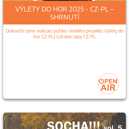
VÝLETY DO HOR 2025 - CZ-PL –
SHRNUTÍ
Dokončili jsme realizaci polsko-českého projektu Výlety do
hor CZ-PL/ Górskie rajzy CZ-PL